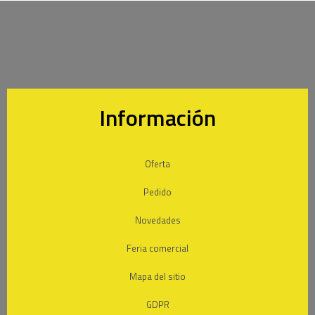
Información
Oferta
Pedido
Novedades
Feria comercial
Mapa del sitio
GDPR